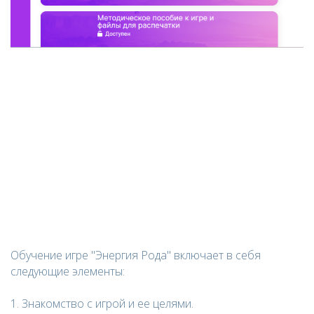
Обучение игре "Энергия Рода" включает в себя
следующие элементы:
1. Знакомство с игрой и ее целями.