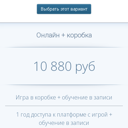
Выбрать этот вариант
Онлайн + коробка
10 880 руб
Игра в коробке + обучение в записи
1 год доступа к платформе с игрой +
обучение в записи