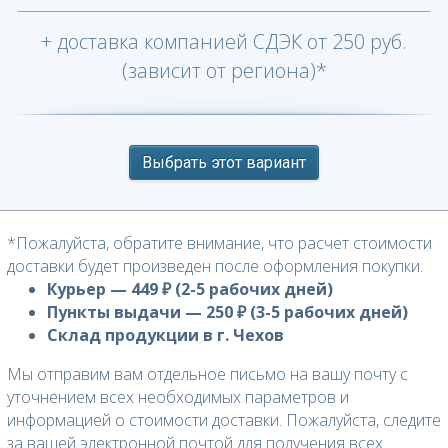
+ доставка компанией СДЭК от 250 руб.
(зависит от региона)*
Выбрать этот вариант
Ссылка на это место страницы:
*Пожалуйста, обратите внимание, что расчет стоимости
#dostavka
доставки будет произведен после оформления покупки.
Курьер — 449 ₽ (2-5 рабочих дней)
Пункты выдачи — 250 ₽ (3-5 рабочих дней)
Склад продукции в г. Чехов
Мы отправим вам отдельное письмо на вашу почту с
уточнением всех необходимых параметров и
информацией о стоимости доставки. Пожалуйста, следите
за вашей электронной почтой для получения всех