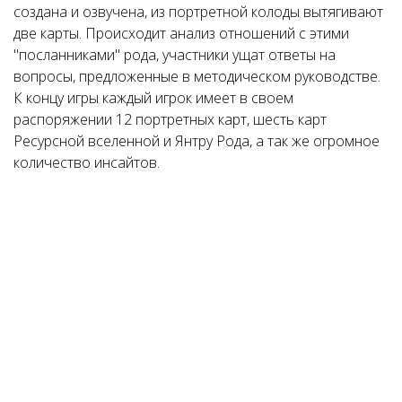
создана и озвучена, из портретной колоды вытягивают
две карты. Происходит анализ отношений с этими
"посланниками" рода, участники ущат ответы на
вопросы, предложенные в методическом руководстве.
К концу игры каждый игрок имеет в своем
распоряжении 12 портретных карт, шесть карт
Ресурсной вселенной и Янтру Рода, а так же огромное
количество инсайтов.