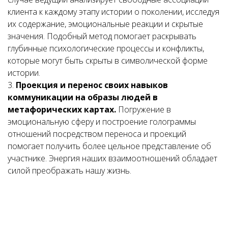
клиента к каждому этапу истории о поколении, исследуя
их содержание, эмоциональные реакции и скрытые
значения. Подобный метод помогает раскрывать
глубинные психологические процессы и конфликты,
которые могут быть скрыты в символической форме
истории.
3.
Проекция и перенос своих навыков
коммуникации на образы людей в
метафорических картах.
Погружение в
эмоциональную сферу и построение голограммы
отношений посредством переноса и проекций
помогает получить более цельное представление об
участнике. Энергия наших взаимоотношений обладает
силой преображать нашу жизнь.