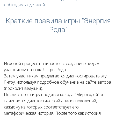
необходимых деталей.
Ссылка на это место страницы:
#pravila
Краткие правила игры "Энергия
Рода"
Игровой процесс начинается с создания каждым
участником на поля Янтры Рода.
Затем участникам предлагается диагностировать эту
Янтру, используя подробное обучение на сайте автора
(проходит ведущий).
После этого в игру вводится колода "Мир людей" и
начинается диагностический анализ поколений,
каждому из которых соответствует его
метафорическая история. После того как история