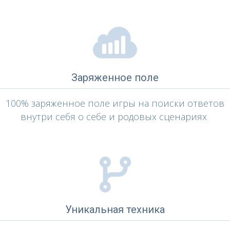
Заряженное поле
100% заряженное поле игры на поиски ответов
внутри себя о себе и родовых сценариях
Уникальная техника