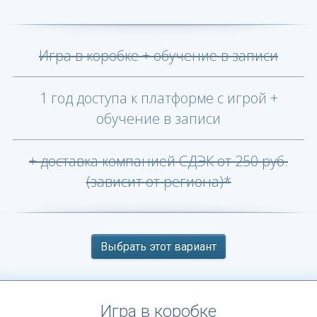
Игра в коробке + обучение в записи
1 год доступа к платформе с игрой +
обучение в записи
+ доставка компанией СДЭК от 250 руб.
(зависит от региона)*
Выбрать этот вариант
Игра в коробке