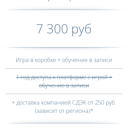
7 300 руб
Игра в коробке + обучение в записи
1 год доступа к платформе с игрой +
обучение в записи
+ доставка компанией СДЭК от 250 руб.
(зависит от региона)*