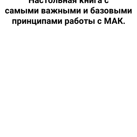
Настольная книга с
самыми важными и базовыми
принципами работы с МАК.
Что Вас ждет в книге под интригующим
названием "Крылья для воображения"?
1
Глубокое раскрытие сути работы с МАК
2
Интересные клиентские случаи от которых