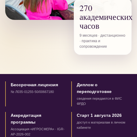
270
академических
часов
9 месяцев · дистанционно
· практика и
сопровождение
Бессрочная лицензия
Диплом о
переподготовке
№ Л035-01255-50/00667180
сведения передаются в ФИС
ФРДО
Аккредитация
Старт 1 августа 2026
программы
доступ к материалам в личном
кабинете
Ассоциация «ИГРОСФЕРА» · IGR-
AP-2026-002